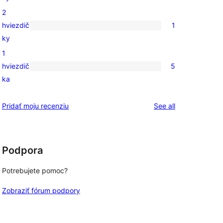
hviezdičkovým
recenzií
2
hodnotením
s
hviezdič
1
3-
1
ky
hviezdičkovým
recenzia
1
hodnotením
s
hviezdič
5
2-
5
ka
hviezdičkovým
recenzií
hodnotením
s
reviews
Pridať moju recenziu
See all
1-
hviezdičkovým
hodnotením
Podpora
Potrebujete pomoc?
Zobraziť fórum podpory