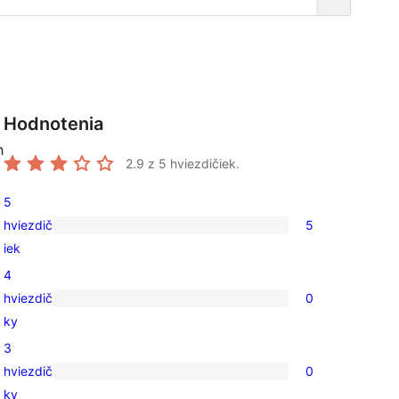
Hodnotenia
h
2.9
z 5 hviezdičiek.
5
hviezdič
5
5
iek
recenzií
4
s
hviezdič
0
5-
0
ky
hviezdičkovým
recenzií
3
hodnotením
s
hviezdič
0
4-
0
ky