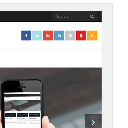
Commercial theme
This theme is free but offers additional paid
commercial upgrades or support.
Náhľad
Stiahnuť
Verzia
1.9.0
Last updated
13. júna 2026
Active installations
500+
WordPress version
5.0
PHP version
7.0
Theme homepage