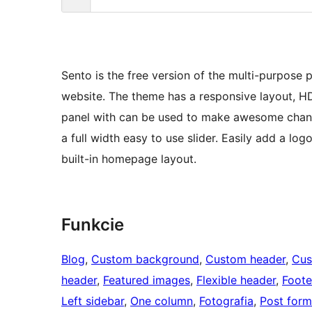
Sento is the free version of the multi-purpose 
website. The theme has a responsive layout, H
panel with can be used to make awesome chan
a full width easy to use slider. Easily add a lo
built-in homepage layout.
Funkcie
Blog
, 
Custom background
, 
Custom header
, 
Cus
header
, 
Featured images
, 
Flexible header
, 
Foote
Left sidebar
, 
One column
, 
Fotografia
, 
Post form