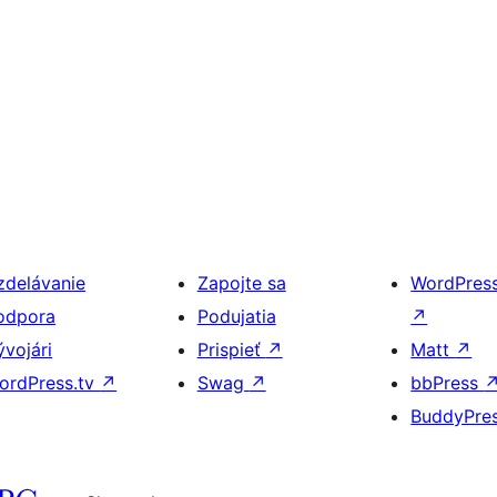
zdelávanie
Zapojte sa
WordPres
odpora
Podujatia
↗
ývojári
Prispieť
↗
Matt
↗
ordPress.tv
↗
Swag
↗
bbPress
BuddyPre