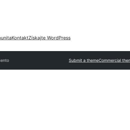
unita
Kontakt
Získajte WordPress
Sento
Submit a theme
Commercial the