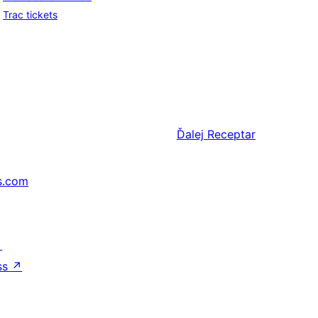
Trac tickets
Ďalej
Receptar
s.com
↗
ss
↗