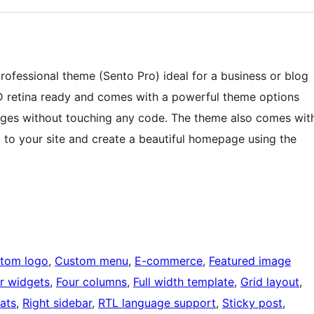
professional theme (Sento Pro) ideal for a business or blog
D retina ready and comes with a powerful theme options
ges without touching any code. The theme also comes wit
go to your site and create a beautiful homepage using the
tom logo
, 
Custom menu
, 
E-commerce
, 
Featured image
r widgets
, 
Four columns
, 
Full width template
, 
Grid layout
, 
ats
, 
Right sidebar
, 
RTL language support
, 
Sticky post
, 