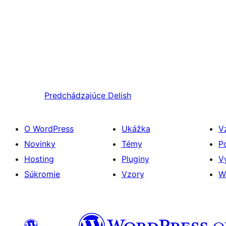
Predchádzajúce
Delish
O WordPress
Ukážka
V
Novinky
Témy
P
Hosting
Pluginy
V
Súkromie
Vzory
W