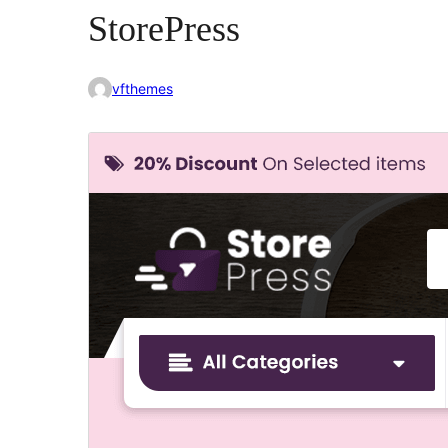
StorePress
vfthemes