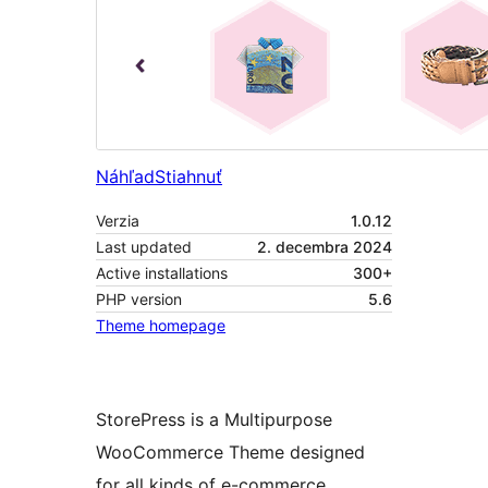
Náhľad
Stiahnuť
Verzia
1.0.12
Last updated
2. decembra 2024
Active installations
300+
PHP version
5.6
Theme homepage
StorePress is a Multipurpose
WooCommerce Theme designed
for all kinds of e-commerce