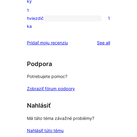
ky
hviezdičkovým
recenzií
1
hodnotením
s
hviezdič
1
2-
1
ka
hviezdičkovým
recenzia
hodnotením
s
reviews
Pridať moju recenziu
See all
1-
hviezdičkovým
hodnotením
Podpora
Potrebujete pomoc?
Zobraziť fórum podpory
Nahlásiť
Má táto téma závažné problémy?
Nahlásiť túto tému