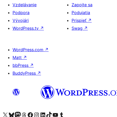
Vzdelávanie
Zapojte sa
Podpora
Podujatia
Vývojári
Prispieť
↗
WordPress.tv
↗
Swag
↗
WordPress.com
↗
Matt
↗
bbPress
↗
BuddyPress
↗
Navštívte náš účet na X (predtým Twitter)
Navštívte náš účet na platforme Bluesky
Navštívte náš účet na Mastodone
Navštívte náš účet na platforme Threads
Navštívte našu stránku na Facebooku
Navštívte náš účet Instagram
Navštívte náš účet LinkedIn
Navštívte náš účet na platforme TikTok
Navštívte náš kanál YouTube
Navštívte náš účet na platforme Tumblr