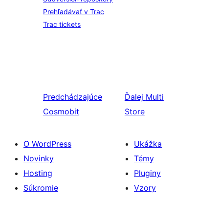
Prehľadávať v Trac
Trac tickets
Predchádzajúce
Ďalej
Multi
Cosmobit
Store
O WordPress
Ukážka
Novinky
Témy
Hosting
Pluginy
Súkromie
Vzory