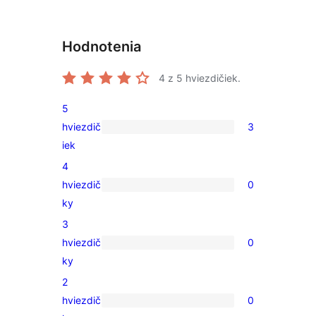
Hodnotenia
4
z 5 hviezdičiek.
5
hviezdič
3
3
iek
recenzie
4
s
hviezdič
0
5-
0
ky
hviezdičkovým
recenzií
3
hodnotením
s
hviezdič
0
4-
0
ky
hviezdičkovým
recenzií
2
hodnotením
s
hviezdič
0
3-
0