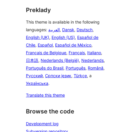
Preklady
This theme is available in the following
languages:
العربية
,
Dansk
,
Deutsch
,
English (UK)
,
English (US)
,
Español de
Chile
,
Español
,
Español de México
,
Français de Belgique
,
Français
,
Italiano
,
日本語
,
Nederlands (België)
,
Nederlands
,
Português do Brasil
,
Português
,
Română
,
Русский
,
Српски језик
,
Türkçe
, a
Українська
.
Translate this theme
Browse the code
Development log
Subversion repository