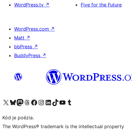
WordPress.tv
↗
Five for the Future
WordPress.com
↗
Matt
↗
bbPress
↗
BuddyPress
↗
Navštívte náš účet na X (predtým Twitter)
Navštívte náš účet na platforme Bluesky
Navštívte náš účet na Mastodone
Navštívte náš účet na platforme Threads
Navštívte našu stránku na Facebooku
Navštívte náš účet Instagram
Navštívte náš účet LinkedIn
Navštívte náš účet na platforme TikTok
Navštívte náš kanál YouTube
Navštívte náš účet na platforme Tumblr
Kód je poézia.
The WordPress® trademark is the intellectual property