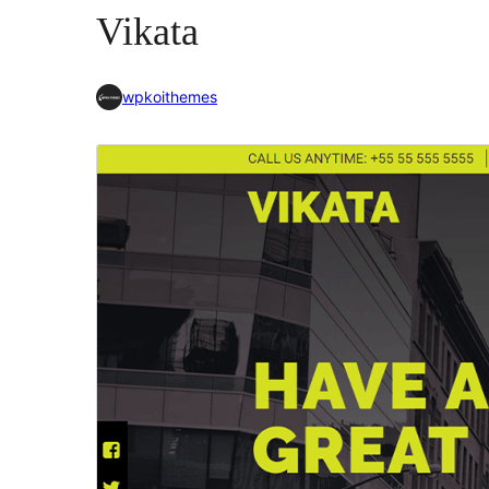
Vikata
wpkoithemes