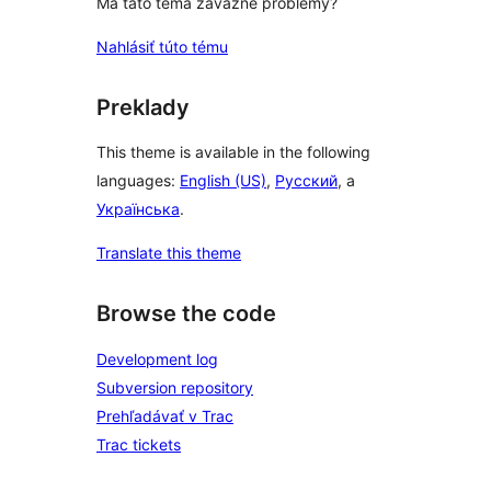
Má táto téma závažné problémy?
Nahlásiť túto tému
Preklady
This theme is available in the following
languages:
English (US)
,
Русский
, a
Українська
.
Translate this theme
Browse the code
Development log
Subversion repository
Prehľadávať v Trac
Trac tickets