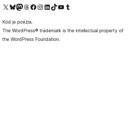
Navštívte náš účet na X (predtým Twitter)
Navštívte náš účet na platforme Bluesky
Navštívte náš účet na Mastodone
Navštívte náš účet na platforme Threads
Navštívte našu stránku na Facebooku
Navštívte náš účet Instagram
Navštívte náš účet LinkedIn
Navštívte náš účet na platforme TikTok
Navštívte náš kanál YouTube
Navštívte náš účet na platforme Tumblr
Kód je poézia.
The WordPress® trademark is the intellectual property of
the WordPress Foundation.