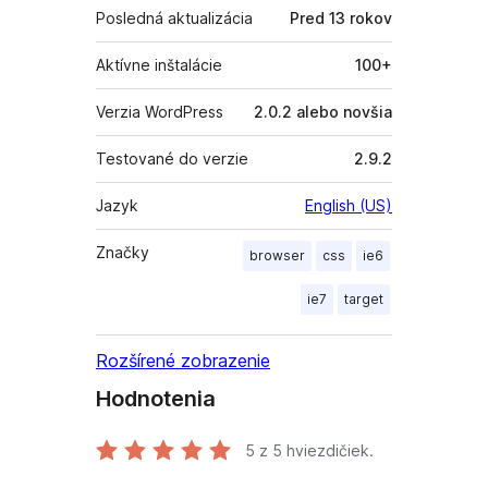
Posledná aktualizácia
Pred
13 rokov
Aktívne inštalácie
100+
Verzia WordPress
2.0.2 alebo novšia
Testované do verzie
2.9.2
Jazyk
English (US)
Značky
browser
css
ie6
ie7
target
Rozšírené zobrazenie
Hodnotenia
5
z 5 hviezdičiek.