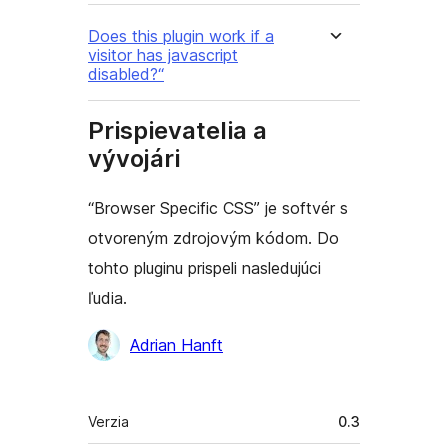
Does this plugin work if a
visitor has javascript
disabled?“
Prispievatelia a
vývojári
“Browser Specific CSS” je softvér s
otvoreným zdrojovým kódom. Do
tohto pluginu prispeli nasledujúci
ľudia.
Prispievatelia
Adrian Hanft
Meta
Verzia
0.3