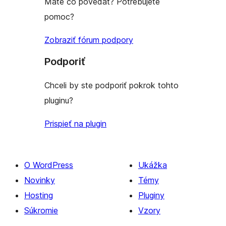
Máte čo povedať? Potrebujete
pomoc?
Zobraziť fórum podpory
Podporiť
Chceli by ste podporiť pokrok tohto
pluginu?
Prispieť na plugin
O WordPress
Ukážka
Novinky
Témy
Hosting
Pluginy
Súkromie
Vzory