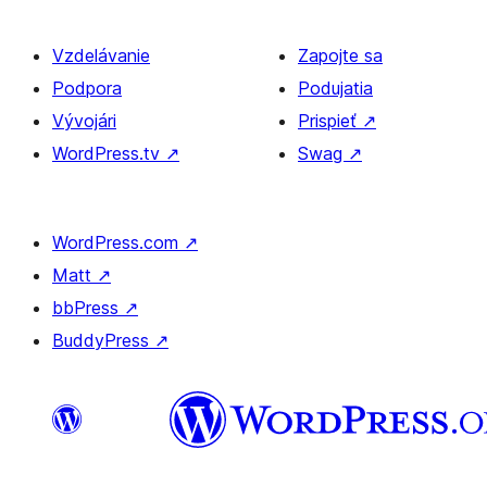
Vzdelávanie
Zapojte sa
Podpora
Podujatia
Vývojári
Prispieť
↗
WordPress.tv
↗
Swag
↗
WordPress.com
↗
Matt
↗
bbPress
↗
BuddyPress
↗