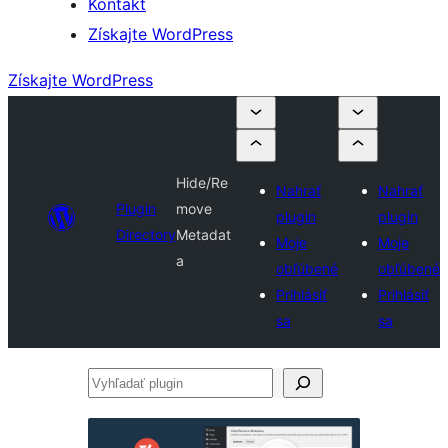
Kontakt
Získajte WordPress
Získajte WordPress
Hide/Re
Nahrať
Nahrať
Plugin
move
plugin
plugin
Directory
Metadat
Moje
Moje
a
obľúbené
obľúbené
Prihlásiť
Prihlásiť
sa
sa
Vyhľadať
plugin