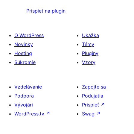
Prispieť na plugin
O WordPress
Ukážka
Novinky
Témy
Hosting
Pluginy
Súkromie
Vzory
Vzdelávanie
Zapojte sa
Podpora
Podujatia
Vývojári
Prispieť
↗
WordPress.tv
↗
Swag
↗