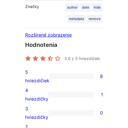
Značky
author
date
hide
metadata
remove
Rozšírené zobrazenie
Hodnotenia
3.6
z 5 hviezdičiek.
5
8
8
hviezdičiek
recenzií
4
1
s
1
hviezdičky
5-
recenzia
3
0
hviezdičkovým
s
0
hviezdičky
hodnotením
4-
recenzií
2