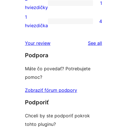
1
hviezdičkovým
s
1
hviezdičky
hodnotením
3-
recenzia
1
4
hviezdičkovým
s
4
hviezdička
hodnotením
2-
recenzie
hviezdičkovým
s
reviews
Your review
See all
hodnotením
1-
Podpora
hviezdičkovým
hodnotením
Máte čo povedať? Potrebujete
pomoc?
Zobraziť fórum podpory
Podporiť
Chceli by ste podporiť pokrok
tohto pluginu?