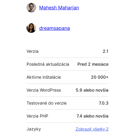
Mahesh Maharjan
dreamsapana
Meta
Verzia
2.1
Posledná aktualizácia
Pred
2 mesiace
Aktívne inštalácie
20 000+
Verzia WordPress
5.9 alebo novšia
Testované do verzie
7.0.3
Verzia PHP
7.4 alebo novšia
Jazyky
Zobraziť všetky 2