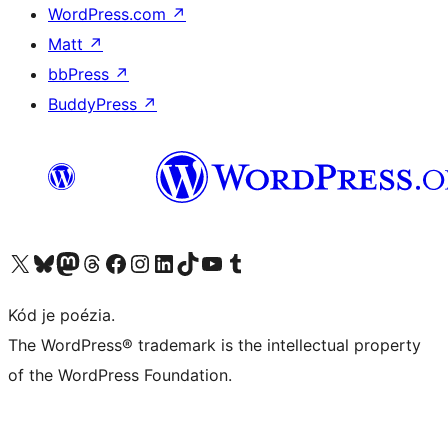
WordPress.com
↗
Matt
↗
bbPress
↗
BuddyPress
↗
Navštívte náš účet na X (predtým Twitter)
Navštívte náš účet na platforme Bluesky
Navštívte náš účet na Mastodone
Navštívte náš účet na platforme Threads
Navštívte našu stránku na Facebooku
Navštívte náš účet Instagram
Navštívte náš účet LinkedIn
Navštívte náš účet na platforme TikTok
Navštívte náš kanál YouTube
Navštívte náš účet na platforme Tumblr
Kód je poézia.
The WordPress® trademark is the intellectual property
of the WordPress Foundation.