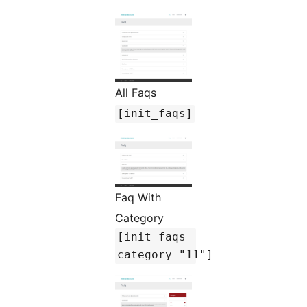
All Faqs
[init_faqs]
Faq With
Category
[init_faqs
category="11"]