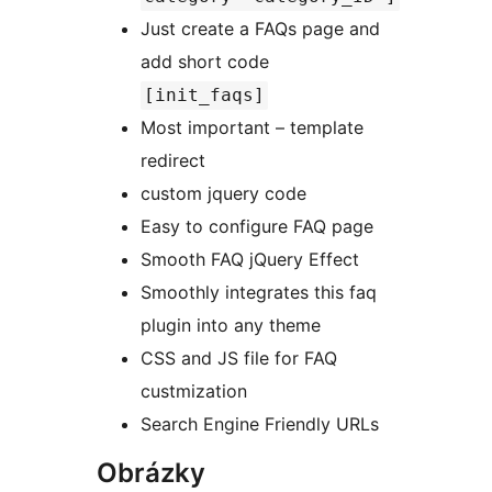
Just create a FAQs page and
add short code
[init_faqs]
Most important – template
redirect
custom jquery code
Easy to configure FAQ page
Smooth FAQ jQuery Effect
Smoothly integrates this faq
plugin into any theme
CSS and JS file for FAQ
custmization
Search Engine Friendly URLs
Obrázky