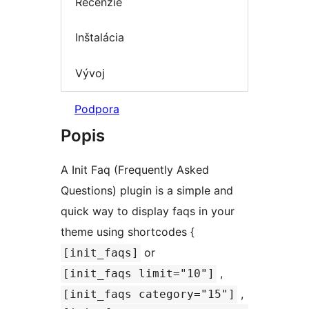
Recenzie
Inštalácia
Vývoj
Podpora
Popis
A Init Faq (Frequently Asked
Questions) plugin is a simple and
quick way to display faqs in your
theme using shortcodes {
or
[init_faqs]
,
[init_faqs limit="10"]
,
[init_faqs category="15"]