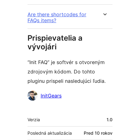
Are there shortcodes for
FAQs items?
Prispievatelia a
vývojári
“Init FAQ” je softvér s otvoreným
zdrojovým kódom. Do tohto
pluginu prispeli nasledujúci ľudia.
Prispievatelia
InitGears
Meta
Verzia
1.0
Posledná aktualizácia
Pred
10 rokov