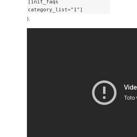
[init_faqs
category_list="1"]
}.