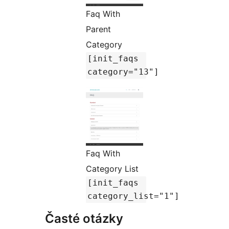
Faq With
Parent
Category
[init_faqs
category="13"]
Faq With
Category List
[init_faqs
category_list="1"]
Časté otázky