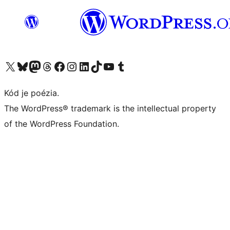
Navštívte náš účet na X (predtým Twitter)
Navštívte náš účet na platforme Bluesky
Navštívte náš účet na Mastodone
Navštívte náš účet na platforme Threads
Navštívte našu stránku na Facebooku
Navštívte náš účet Instagram
Navštívte náš účet LinkedIn
Navštívte náš účet na platforme TikTok
Navštívte náš kanál YouTube
Navštívte náš účet na platforme Tumblr
Kód je poézia.
The WordPress® trademark is the intellectual property
of the WordPress Foundation.