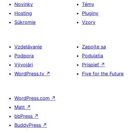
Novinky
Témy
Hosting
Pluginy
Súkromie
Vzory
Vzdelávanie
Zapojte sa
Podpora
Podujatia
Vývojári
Prispieť
↗
WordPress.tv
↗
Five for the Future
WordPress.com
↗
Matt
↗
bbPress
↗
BuddyPress
↗