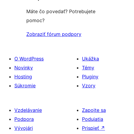
hviezdičkovým
hodnotením
Máte čo povedať? Potrebujete
pomoc?
Zobraziť fórum podpory
O WordPress
Ukážka
Novinky
Témy
Hosting
Pluginy
Súkromie
Vzory
Vzdelávanie
Zapojte sa
Podpora
Podujatia
Vývojári
Prispieť
↗