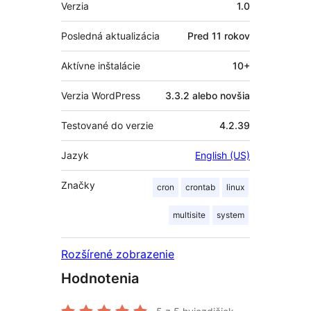
Meta
Verzia
1.0
Posledná aktualizácia
Pred
11 rokov
Aktívne inštalácie
10+
Verzia WordPress
3.3.2 alebo novšia
Testované do verzie
4.2.39
Jazyk
English (US)
Značky
cron
crontab
linux
multisite
system
Rozšírené zobrazenie
Hodnotenia