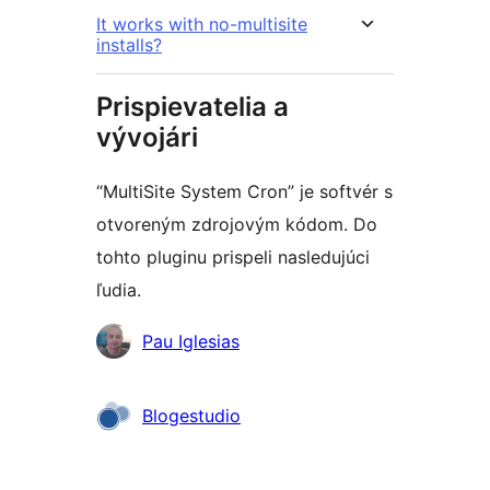
It works with no-multisite
installs?
Prispievatelia a
vývojári
“MultiSite System Cron” je softvér s
otvoreným zdrojovým kódom. Do
tohto pluginu prispeli nasledujúci
ľudia.
Prispievatelia
Pau Iglesias
Blogestudio