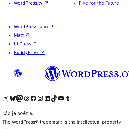
WordPress.tv
↗
Five for the Future
WordPress.com
↗
Matt
↗
bbPress
↗
BuddyPress
↗
Navštívte náš účet na X (predtým Twitter)
Navštívte náš účet na platforme Bluesky
Navštívte náš účet na Mastodone
Navštívte náš účet na platforme Threads
Navštívte našu stránku na Facebooku
Navštívte náš účet Instagram
Navštívte náš účet LinkedIn
Navštívte náš účet na platforme TikTok
Navštívte náš kanál YouTube
Navštívte náš účet na platforme Tumblr
Kód je poézia.
The WordPress® trademark is the intellectual property