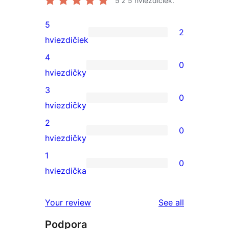
5
z 5 hviezdičiek.
5
2
2
hviezdičiek
recenzie
4
0
s
0
hviezdičky
5-
recenzií
3
0
hviezdičkovým
s
0
hviezdičky
hodnotením
4-
recenzií
2
0
hviezdičkovým
s
0
hviezdičky
hodnotením
3-
recenzií
1
0
hviezdičkovým
s
0
hviezdička
hodnotením
2-
recenzií
hviezdičkovým
s
reviews
Your review
See all
hodnotením
1-
Podpora