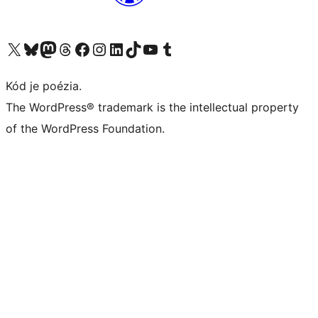
Navštívte náš účet na X (predtým Twitter)
Navštívte náš účet na platforme Bluesky
Navštívte náš účet na Mastodone
Navštívte náš účet na platforme Threads
Navštívte našu stránku na Facebooku
Navštívte náš účet Instagram
Navštívte náš účet LinkedIn
Navštívte náš účet na platforme TikTok
Navštívte náš kanál YouTube
Navštívte náš účet na platforme Tumblr
Kód je poézia.
The WordPress® trademark is the intellectual property
of the WordPress Foundation.