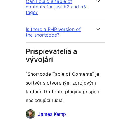
Can I build a table of
contents for just h2 and h3
tags?
Is there a PHP version of
the shortcode?
Prispievatelia a
vývojári
“Shortcode Table of Contents” je
softvér s otvoreným zdrojovým
kódom. Do tohto pluginu prispeli
nasledujúci ľudia.
Prispievatelia
James Kemp