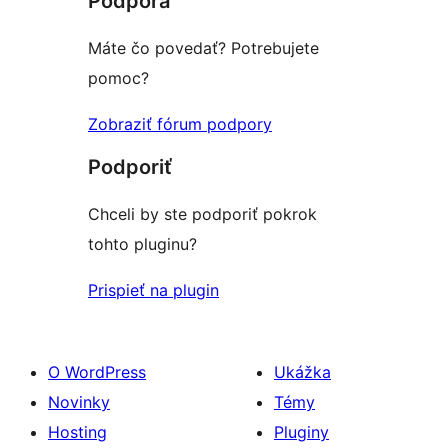
Podpora
hviezdičkovým
hodnotením
Máte čo povedať? Potrebujete
pomoc?
Zobraziť fórum podpory
Podporiť
Chceli by ste podporiť pokrok
tohto pluginu?
Prispieť na plugin
O WordPress
Ukážka
Novinky
Témy
Hosting
Pluginy