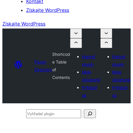
Kontakt
Získajte WordPress
Získajte WordPress
Shortcod
Nahrať
Nahrať
Plugin
e Table
plugin
plugin
Directory
of
Moje
Moje
Contents
obľúbené
obľúbené
Prihlásiť
Prihlásiť
sa
sa
Vyhľadať
plugin