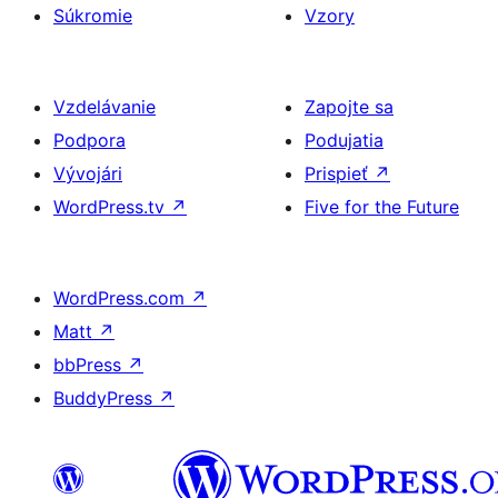
Súkromie
Vzory
Vzdelávanie
Zapojte sa
Podpora
Podujatia
Vývojári
Prispieť
↗
WordPress.tv
↗
Five for the Future
WordPress.com
↗
Matt
↗
bbPress
↗
BuddyPress
↗