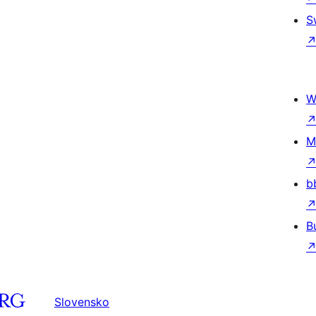
S
W
M
b
B
Slovensko