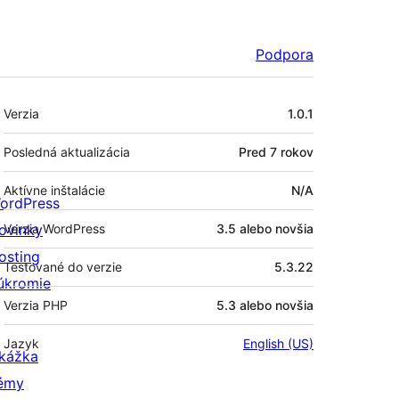
Podpora
Meta
Verzia
1.0.1
Posledná aktualizácia
Pred
7 rokov
Aktívne inštalácie
N/A
ordPress
ovinky
Verzia WordPress
3.5 alebo novšia
osting
Testované do verzie
5.3.22
úkromie
Verzia PHP
5.3 alebo novšia
Jazyk
English (US)
kážka
émy