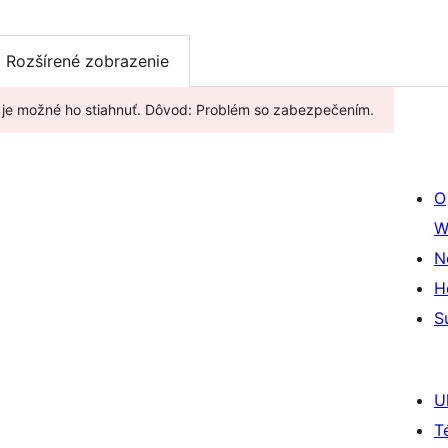
Rozšírené zobrazenie
e je možné ho stiahnuť. Dôvod: Problém so zabezpečením.
O
W
N
H
S
U
T