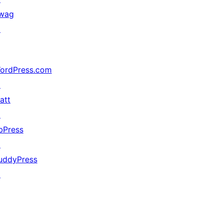
wag
↗
ordPress.com
↗
att
↗
bPress
↗
uddyPress
↗