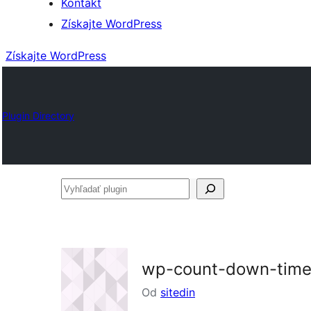
Kontakt
Získajte WordPress
Získajte WordPress
Plugin Directory
Vyhľadať
plugin
wp-count-down-time
Od
sitedin