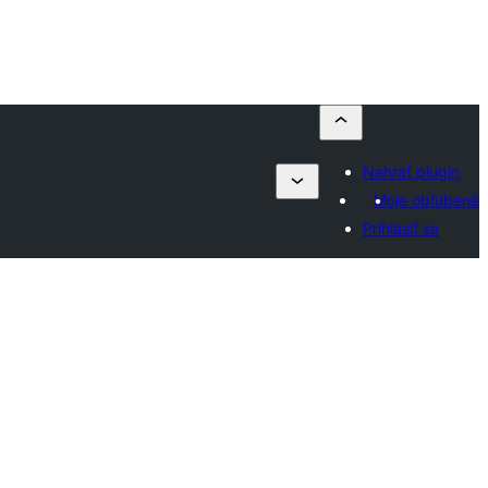
Nahrať plugin
Moje obľúbené
Prihlásiť sa