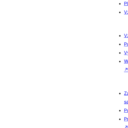
P
V
V
P
V
W
Z
s
P
P