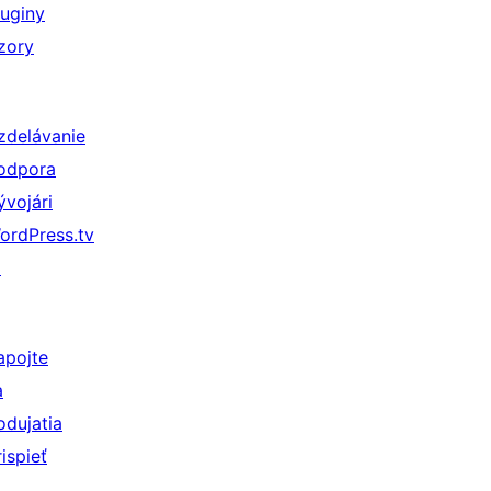
luginy
zory
zdelávanie
odpora
ývojári
ordPress.tv
↗
apojte
a
odujatia
rispieť
↗