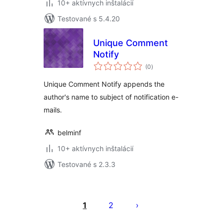
10+ aktívnych inštalácií
Testované s 5.4.20
Unique Comment
Notify
celkové
(0
)
hodnotenie
Unique Comment Notify appends the
author's name to subject of notification e-
mails.
belminf
10+ aktívnych inštalácií
Testované s 2.3.3
Stránkovanie
príspevkov
1
2