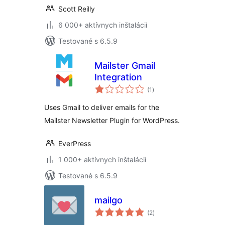
Scott Reilly
6 000+ aktívnych inštalácií
Testované s 6.5.9
Mailster Gmail
Integration
celkové
(1
)
hodnotenie
Uses Gmail to deliver emails for the
Mailster Newsletter Plugin for WordPress.
EverPress
1 000+ aktívnych inštalácií
Testované s 6.5.9
mailgo
celkové
(2
)
hodnotenie