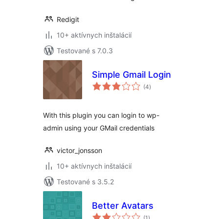
Redigit
10+ aktívnych inštalácií
Testované s 7.0.3
Simple Gmail Login
celkové
(4
)
hodnotenie
With this plugin you can login to wp-
admin using your GMail credentials
victor_jonsson
10+ aktívnych inštalácií
Testované s 3.5.2
Better Avatars
celkové
(1
)