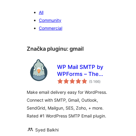
All
Community
Commercial
Značka pluginu:
gmail
WP Mail SMTP by
WPForms – The
celkové
Most Popular SMTP
(5 166
)
hodnotenie
and Email Log
Make email delivery easy for WordPress.
Plugin
Connect with SMTP, Gmail, Outlook,
SendGrid, Mailgun, SES, Zoho, + more.
Rated #1 WordPress SMTP Email plugin.
Syed Balkhi