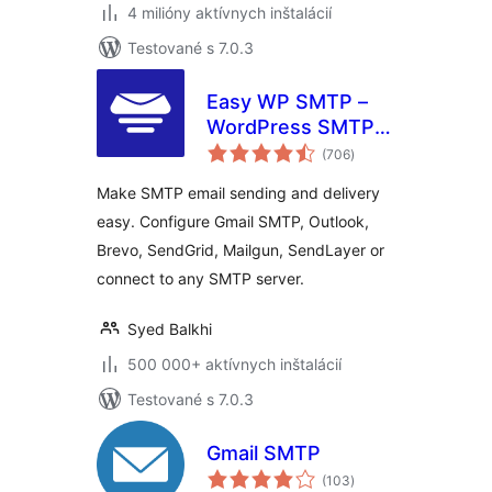
4 milióny aktívnych inštalácií
Testované s 7.0.3
Easy WP SMTP –
WordPress SMTP
celkové
and Email Logs:
(706
)
hodnotenie
Gmail SMTP, Office
Make SMTP email sending and delivery
365, Outlook,
easy. Configure Gmail SMTP, Outlook,
Custom SMTP, and
Brevo, SendGrid, Mailgun, SendLayer or
more
connect to any SMTP server.
Syed Balkhi
500 000+ aktívnych inštalácií
Testované s 7.0.3
Gmail SMTP
celkové
(103
)
hodnotenie