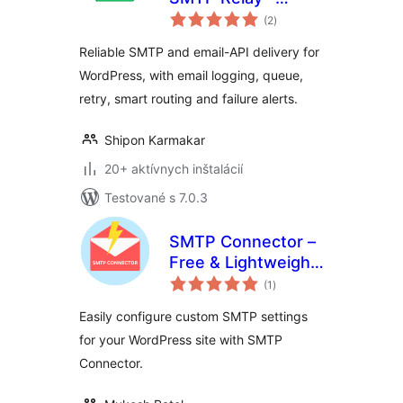
celkové
SMTP and Email
(2
)
hodnotenie
API
Reliable SMTP and email-API delivery for
WordPress, with email logging, queue,
retry, smart routing and failure alerts.
Shipon Karmakar
20+ aktívnych inštalácií
Testované s 7.0.3
SMTP Connector –
Free & Lightweight
celkové
SMTP Plugin for
(1
)
hodnotenie
WordPress
Easily configure custom SMTP settings
for your WordPress site with SMTP
Connector.