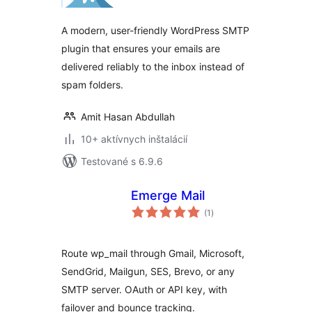
A modern, user-friendly WordPress SMTP
plugin that ensures your emails are
delivered reliably to the inbox instead of
spam folders.
Amit Hasan Abdullah
10+ aktívnych inštalácií
Testované s 6.9.6
Emerge Mail
celkové
(1
)
hodnotenie
Route wp_mail through Gmail, Microsoft,
SendGrid, Mailgun, SES, Brevo, or any
SMTP server. OAuth or API key, with
failover and bounce tracking.