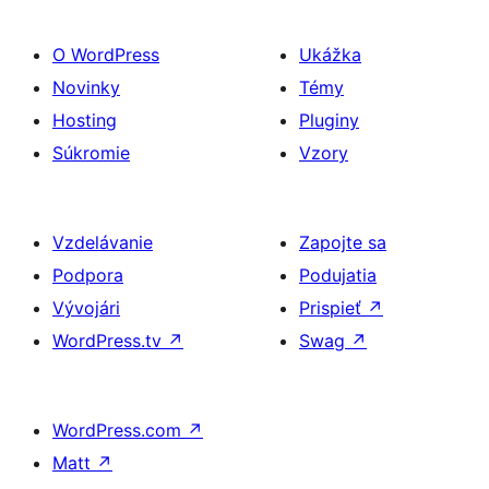
O WordPress
Ukážka
Novinky
Témy
Hosting
Pluginy
Súkromie
Vzory
Vzdelávanie
Zapojte sa
Podpora
Podujatia
Vývojári
Prispieť
↗
WordPress.tv
↗
Swag
↗
WordPress.com
↗
Matt
↗