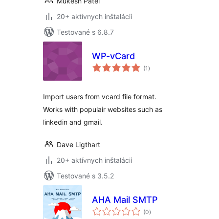
Mukesh Patel
20+ aktívnych inštalácií
Testované s 6.8.7
WP-vCard
celkové
(1
)
hodnotenie
Import users from vcard file format.
Works with populair websites such as
linkedin and gmail.
Dave Ligthart
20+ aktívnych inštalácií
Testované s 3.5.2
AHA Mail SMTP
celkové
(0
)
hodnotenie