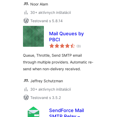
Noor Alam
30+ aktívnych inštalácií
Testované s 5.8.14
Mail Queues by
PBCI
celkové
(3
)
hodnotenie
Queue, Throttle, Send SMTP email
through multiple providers. Automatic re-
send when non-delivery received.
Jeffrey Schutzman
30+ aktívnych inštalácií
Testované s 3.5.2
SendForce Mail
SMTP Relay –