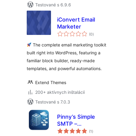
Testované s 6.9.6
iConvert Email
Marketer
celkové
(0
)
hodnotenie
The complete email marketing toolkit
built right into WordPress, featuring a
familiar block builder, ready-made
templates, and powerful automations.
Extend Themes
200+ aktívnych inštalácií
Testované s 7.0.3
Pinny’s Simple
SMTP –
celkové
Lightweight SMTP
(1
)
hodnotenie