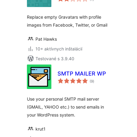
hodnotenie
Replace empty Gravatars with profile
images from Facebook, Twitter, or Gmail
Pat Hawks
10+ aktívnych inštalácií
Testované s 3.9.40
SMTP MAILER WP
celkové
(9
)
hodnotenie
Use your personal SMTP mail server
(GMAIL, YAHOO etc.) to send emails in
your WordPress system.
krut1