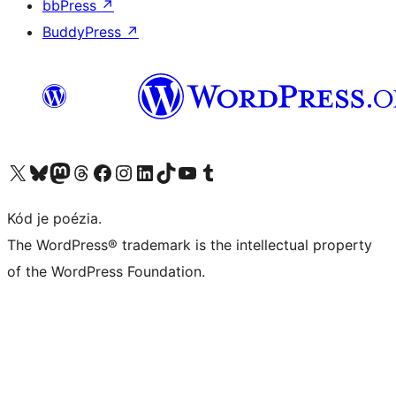
bbPress
↗
BuddyPress
↗
Navštívte náš účet na X (predtým Twitter)
Navštívte náš účet na platforme Bluesky
Navštívte náš účet na Mastodone
Navštívte náš účet na platforme Threads
Navštívte našu stránku na Facebooku
Navštívte náš účet Instagram
Navštívte náš účet LinkedIn
Navštívte náš účet na platforme TikTok
Navštívte náš kanál YouTube
Navštívte náš účet na platforme Tumblr
Kód je poézia.
The WordPress® trademark is the intellectual property
of the WordPress Foundation.