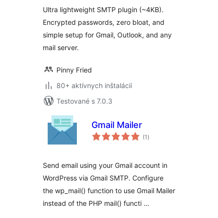
Mailer
Ultra lightweight SMTP plugin (~4KB).
Encrypted passwords, zero bloat, and
simple setup for Gmail, Outlook, and any
mail server.
Pinny Fried
80+ aktívnych inštalácií
Testované s 7.0.3
Gmail Mailer
celkové
(1
)
hodnotenie
Send email using your Gmail account in
WordPress via Gmail SMTP. Configure
the wp_mail() function to use Gmail Mailer
instead of the PHP mail() functi …